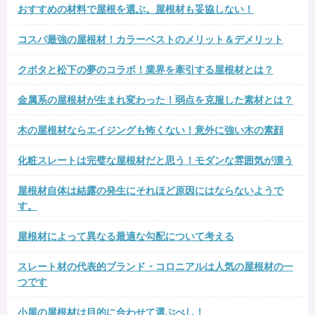
おすすめの材料で屋根を選ぶ。屋根材も妥協しない！
コスパ最強の屋根材！カラーベストのメリット＆デメリット
クボタと松下の夢のコラボ！業界を牽引する屋根材とは？
金属系の屋根材が生まれ変わった！弱点を克服した素材とは？
木の屋根材ならエイジングも怖くない！意外に強い木の素顔
化粧スレートは完璧な屋根材だと思う！モダンな雰囲気が漂う
屋根材自体は結露の発生にそれほど原因にはならないようで
す。
屋根材によって異なる最適な勾配について考える
スレート材の代表的ブランド・コロニアルは人気の屋根材の一
つです
小屋の屋根材は目的に合わせて選ぶべし！