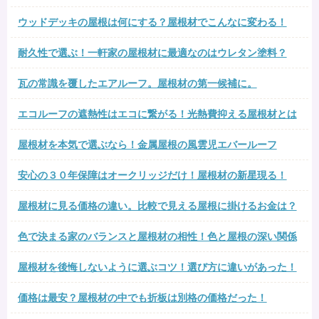
ウッドデッキの屋根は何にする？屋根材でこんなに変わる！
耐久性で選ぶ！一軒家の屋根材に最適なのはウレタン塗料？
瓦の常識を覆したエアルーフ。屋根材の第一候補に。
エコルーフの遮熱性はエコに繋がる！光熱費抑える屋根材とは
屋根材を本気で選ぶなら！金属屋根の風雲児エバールーフ
安心の３０年保障はオークリッジだけ！屋根材の新星現る！
屋根材に見る価格の違い。比較で見える屋根に掛けるお金は？
色で決まる家のバランスと屋根材の相性！色と屋根の深い関係
屋根材を後悔しないように選ぶコツ！選び方に違いがあった！
価格は最安？屋根材の中でも折板は別格の価格だった！