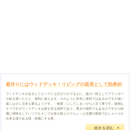
庭作りにはウッドデッキ！リビングの延長として効果的
ウッドデッキがあるとリビングにも広がりがでる上に、庭の一部としてプランター
や鉢を置いたりと、便利に使えます。そのように非常に便利ではあるのですが使い
道には少し注意も要るようです。「物置」にしてしまいがちと言う事です。縁側も
そうですがウッドデッキは庭を見る場所であり、寛ぎの場所でもあるのですから綺
麗に掃除をしていつでもそこでお茶を飲んだりちょっと読書や家族でおしゃべりが
出来る場である様、綺麗にする事...
続きを読む