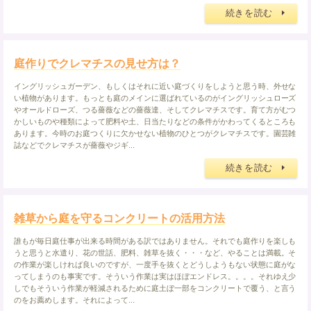
続きを読む
庭作りでクレマチスの見せ方は？
イングリッシュガーデン、もしくはそれに近い庭づくりをしようと思う時、外せな
い植物があります。もっとも庭のメインに選ばれているのがイングリッシュローズ
やオールドローズ、つる薔薇などの薔薇達、そしてクレマチスです。育て方がむつ
かしいものや種類によって肥料や土、日当たりなどの条件がかわってくるところも
あります。今時のお庭つくりに欠かせない植物のひとつがクレマチスです。園芸雑
誌などでクレマチスが薔薇やジギ...
続きを読む
雑草から庭を守るコンクリートの活用方法
誰もが毎日庭仕事が出来る時間がある訳ではありません。それでも庭作りを楽しも
うと思うと水遣り、花の世話、肥料、雑草を抜く・・・など、やることは満載。そ
の作業が楽しければ良いのですが、一度手を抜くとどうしようもない状態に庭がな
ってしまうのも事実です。そういう作業は実はほぼエンドレス。。。。それゆえ少
しでもそういう作業が軽減されるために庭土ぼ一部をコンクリートで覆う、と言う
のをお薦めします。それによって...