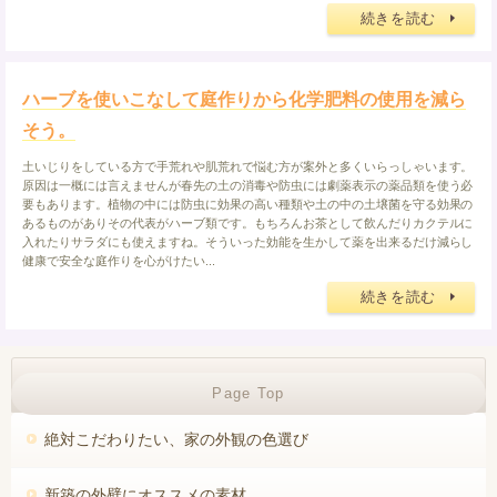
続きを読む
ハーブを使いこなして庭作りから化学肥料の使用を減ら
そう。
土いじりをしている方で手荒れや肌荒れで悩む方が案外と多くいらっしゃいます。
原因は一概には言えませんが春先の土の消毒や防虫には劇薬表示の薬品類を使う必
要もあります。植物の中には防虫に効果の高い種類や土の中の土壌菌を守る効果の
あるものがありその代表がハーブ類です。もちろんお茶として飲んだりカクテルに
入れたりサラダにも使えますね。そういった効能を生かして薬を出来るだけ減らし
健康で安全な庭作りを心がけたい...
続きを読む
失敗しない新築外壁選び！
Page Top
絶対こだわりたい、家の外観の色選び
新築の外壁にオススメの素材