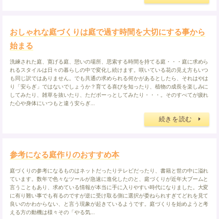
おしゃれな庭づくりは庭で過す時間を大切にする事から
始まる
洗練された庭、寛げる庭、憩いの場所、思索する時間を持てる庭・・・庭に求めら
れるスタイルは日々の暮らしの中で変化し続けます。咲いている花の見え方もいつ
も同じ訳ではありません。でも共通の求められる何かがあるとしたら、それはやは
り「安らぎ」ではないでしょうか？育てる喜びを知ったり、植物の成長を楽しみに
してみたり、雑草を抜いたり、ただボーっとしてみたり・・・。そのすべてが疲れ
た心や身体にいつもと違う安らぎ...
続きを読む
参考になる庭作りのおすすめ本
庭づくりの参考になるものはネットだったりテレビだったり、書籍と世の中に溢れ
ています。数年で色々なツールが急速に進化したのと、庭づくりが近年大ブームと
言うこともあり、求めている情報が本当に手に入りやすい時代になりました。大変
に有り難い事でも有るのですが逆に受け取る側に選択が委ねられすぎてどれを見て
良いのかわからない、と言う現象が起きているようです。庭づくりを始めようと考
える方の動機は様々その「やる気...