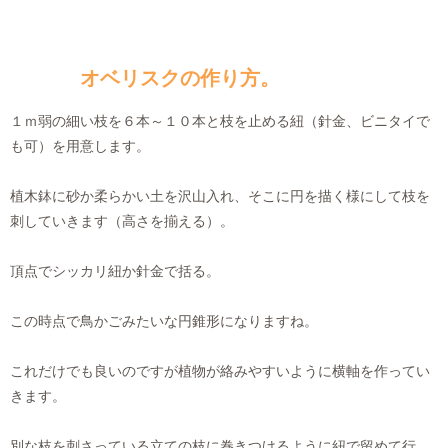
オベリスクの作り方。
１ｍ弱の細い枝を６本～１０本と枝を止める紐（針金、ビニタイで
も可）を用意します。
植木鉢に砂か柔らかい土を沢山入れ、そこに円を描く様にして枝を
刺していきます（高さを揃える）。
頂点でシッカリ紐か針金で括る。
この時点で鳥かごみたいな円錐形になりますね。
これだけでも良いのですが植物が絡みやすいように横軸を作ってい
きます。
別な枝を刺さっている立ての枝に巻きつけるように紐で留めて行