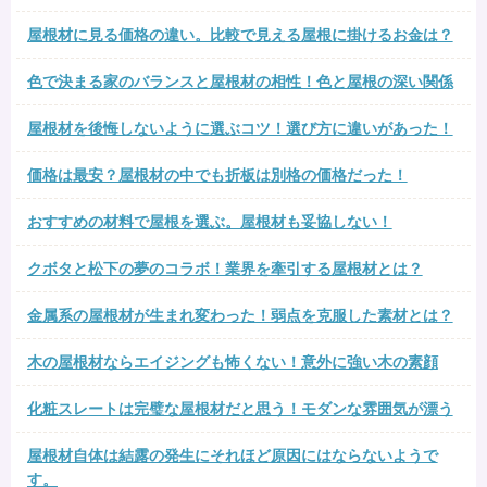
屋根材に見る価格の違い。比較で見える屋根に掛けるお金は？
色で決まる家のバランスと屋根材の相性！色と屋根の深い関係
屋根材を後悔しないように選ぶコツ！選び方に違いがあった！
価格は最安？屋根材の中でも折板は別格の価格だった！
おすすめの材料で屋根を選ぶ。屋根材も妥協しない！
クボタと松下の夢のコラボ！業界を牽引する屋根材とは？
金属系の屋根材が生まれ変わった！弱点を克服した素材とは？
木の屋根材ならエイジングも怖くない！意外に強い木の素顔
化粧スレートは完璧な屋根材だと思う！モダンな雰囲気が漂う
屋根材自体は結露の発生にそれほど原因にはならないようで
す。